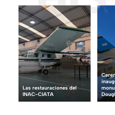
Cerem
inaug
ajo
Las restauraciones del
monu
INAC-CIATA
Doug