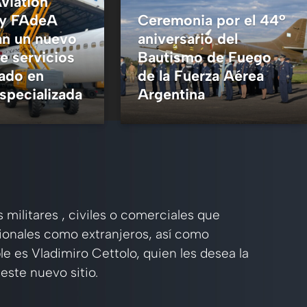
viation
 y FAdeA
Ceremonia por el 44º
an un nuevo
aniversario del
e servicios
Bautismo de Fuego
ado en
de la Fuerza Aérea
specializada
Argentina
, 2026
3 mayo, 2026
 militares , civiles o comerciales que
cionales como extranjeros, así como
le es Vladimiro Cettolo, quien les desea la
este nuevo sitio.