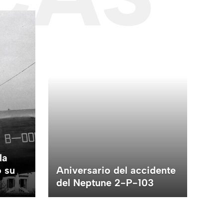
la
ó su
Aniversario del accidente
Pri
del Neptune 2-P-103
Co