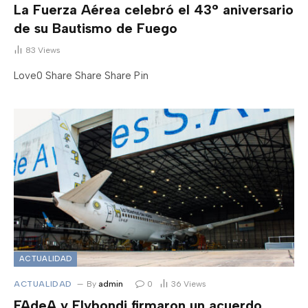
La Fuerza Aérea celebró el 43° aniversario
de su Bautismo de Fuego
83
Views
Love0 Share Share Share Pin
ACTUALIDAD
ACTUALIDAD
By
admin
0
36
Views
FAdeA y Flybondi firmaron un acuerdo