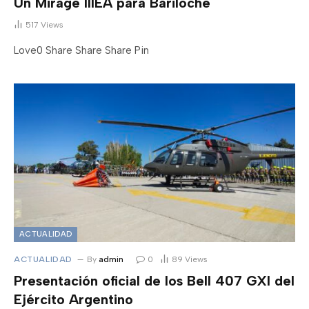
Un Mirage IIIEA para Bariloche
517
Views
Love0 Share Share Share Pin
ACTUALIDAD
ACTUALIDAD
By
admin
0
89
Views
Presentación oficial de los Bell 407 GXI del
Ejército Argentino